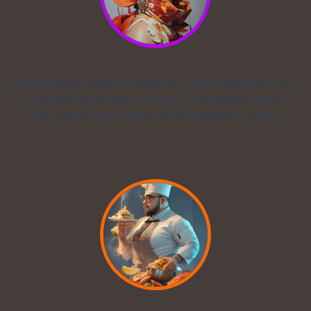
Artes
: Exploramos el mundo del arte, desde pintura y 
escultura hasta danza y música. Diseñamos sitios 
web únicos que reflejan tu creatividad y pasión.